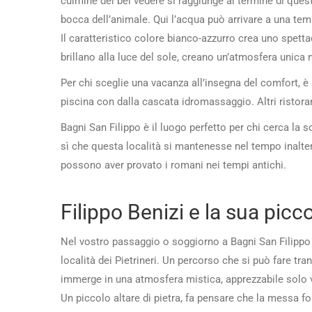
culmine del bel vedere si raggiunge al termine di ques
bocca dell’animale. Qui l’acqua può arrivare a una tem
Il caratteristico colore bianco-azzurro crea uno spetta
brillano alla luce del sole, creano un’atmosfera unica 
Per chi sceglie una vacanza all’insegna del comfort, 
piscina con dalla cascata idromassaggio. Altri ristoran
Bagni San Filippo è il luogo perfetto per chi cerca la s
sì che questa località si mantenesse nel tempo inalte
possono aver provato i romani nei tempi antichi.
Filippo Benizi e la sua picc
Nel vostro passaggio o soggiorno a Bagni San Filippo v
località dei Pietrineri. Un percorso che si può fare tr
immerge in una atmosfera mistica, apprezzabile solo v
Un piccolo altare di pietra, fa pensare che la messa f