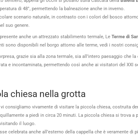
to sentiero, appena gli occhi si posano sulla Cascata della
Balena 
peratura di 48°, permettendo la balneazione anche in inverno.
colare scenario naturale, in contrasto con i colori del bosco attorno
nel suo genere.
è presente anche un attrezzato stabilimento termale, Le
Terme di San
ti sono disponibili nel borgo attorno alle terme, vedi i nostri consi
orpresa, grazie sia alla zona termale, sia all’intero paesaggio che la
rata e incontaminata, permettendo così anche ai visitatori del XXI
ola chiesa nella grotta
i consigliamo vivamente di visitare la piccola chiesa, costruita dent
anquillamente a piedi in circa 20 minuti. La piccola chiesa si trova a
isitando il luogo.
osse celebrata anche all’esterno della cappella che è veramente di p