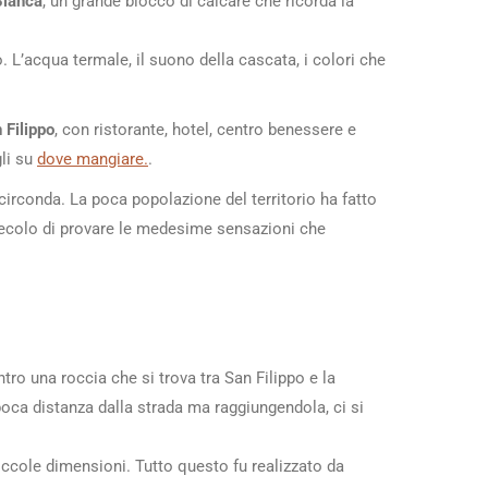
Bianca
, un grande blocco di calcare che ricorda la
. L’acqua termale, il suono della cascata, i colori che
 Filippo
, con ristorante, hotel, centro benessere e
gli su
dove mangiare.
.
 circonda. La poca popolazione del territorio ha fatto
 secolo di provare le medesime sensazioni che
ro una roccia che si trova tra San Filippo e la
 poca distanza dalla strada ma raggiungendola, ci si
iccole dimensioni. Tutto questo fu realizzato da