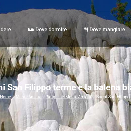
a vedere
Dove dormire
Dove mangiare
edere
Dove dormire
Dove mangiare
i San Filippo terme e la balena b
Bagni San Filippo
Home
Monte Amiata
Borghi del Monte Amiata