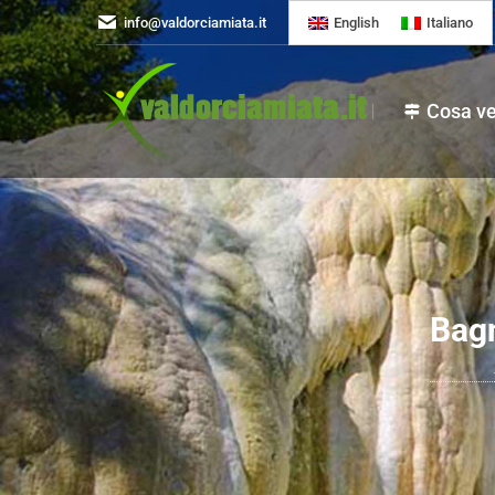
info@valdorciamiata.it
English
Italiano
Cos
Cosa v
Bagn